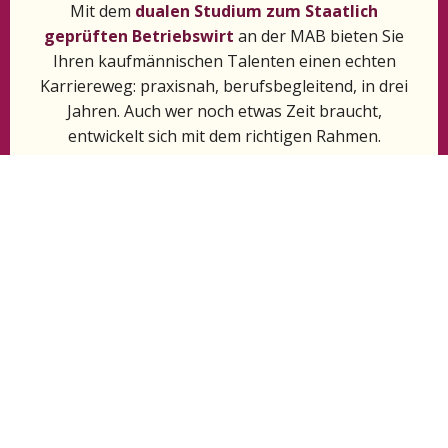
Mit dem
dualen Studium zum Staatlich
geprüften Betriebswirt
an der MAB bieten Sie
Ihren kaufmännischen Talenten einen echten
Karriereweg: praxisnah, berufsbegleitend, in drei
Jahren. Auch wer noch etwas Zeit braucht,
entwickelt sich mit dem richtigen Rahmen.
Sie öffnen die Tür. Wir kümmern uns um den Rest.
So funktioniert die
Bildungspartnerschaft –
einfacher als Sie denken.
Eine Bildungspartnerschaft mit der
Mittelstandsakademie Bayern bedeutet für Sie:
ein
klares Signal nach innen
– an Ihre